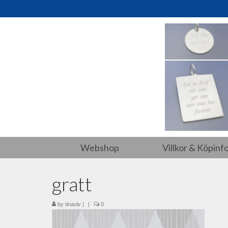
Webshop
Villkor & Köpinf
gratt
by
tinaulv
|
|
0