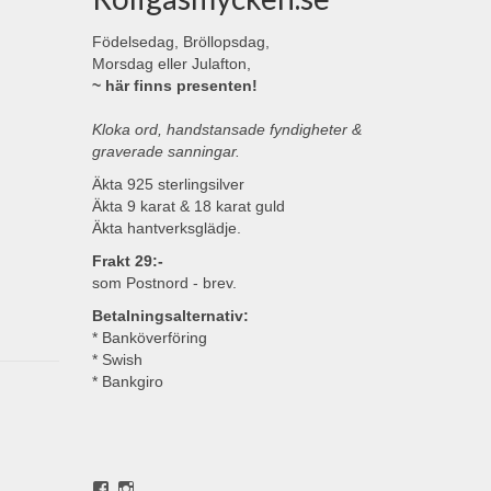
Födelsedag, Bröllopsdag,
Morsdag eller Julafton,
~ här finns presenten!
Kloka ord, handstansade fyndigheter &
graverade sanningar.
Äkta 925 sterlingsilver
Äkta 9 karat & 18 karat guld
Äkta hantverksglädje.
Frakt 29:-
som Postnord - brev.
Betalningsalternativ:
* Banköverföring
* Swish
* Bankgiro
Visa
Visa