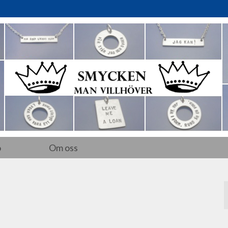
o
Om oss