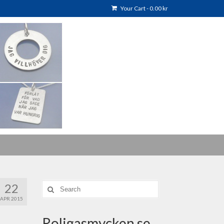
Your Cart
-
0.00
kr
22
Search
for:
APR 2015
Roligasmycken.se