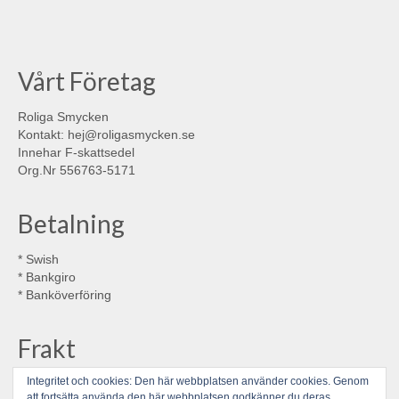
på
på
Facebook
Instagram
Vårt Företag
Roliga Smycken
Kontakt: hej@roligasmycken.se
Innehar F-skattsedel
Org.Nr 556763-5171
Betalning
* Swish
* Bankgiro
* Banköverföring
Frakt
Integritet och cookies: Den här webbplatsen använder cookies. Genom
* Postnord brev 29:-
att fortsätta använda den här webbplatsen godkänner du deras