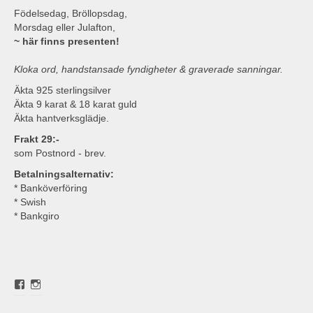
Födelsedag, Bröllopsdag,
Morsdag eller Julafton,
~ här finns presenten!
Kloka ord, handstansade fyndigheter & graverade sanningar.
Äkta 925 sterlingsilver
Äkta 9 karat & 18 karat guld
Äkta hantverksglädje.
Frakt 29:-
som Postnord - brev.
Betalningsalternativ:
* Banköverföring
* Swish
* Bankgiro
Visa
Visa
roligasmyckens
roligasmyckens
profil
profil