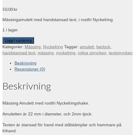
50.00
kr
Mässingamulett med handstansad text, i rostfri Nyckelring.
1 i lager
Lägg i varukorg
Kategorier:
Mässing
,
Nyckelring
Taggar:
amulett
,
berlock
,
handstansad text
,
mässing
,
nyckelring
,
roliga smycken
,
textsmycken
Beskrivning
Recensioner (0)
Beskrivning
Mässing Amulett med rostfri Nyckelringshake.
Amuletten är 22 mm i diameter, och 2mm tjock.
Texten är stansad för hand med stålstämplar och hammare på
frihand.