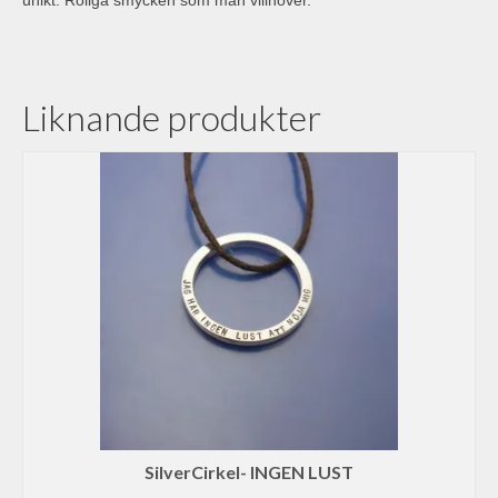
unikt. Roliga smycken som man villhöver.
Liknande produkter
SilverCirkel- INGEN LUST