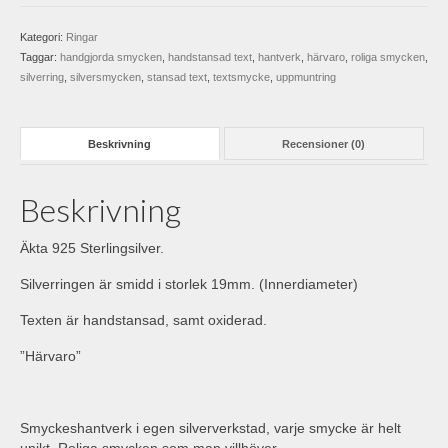
Kategori:
Ringar
Taggar:
handgjorda smycken
,
handstansad text
,
hantverk
,
härvaro
,
roliga smycken
,
silverring
,
silversmycken
,
stansad text
,
textsmycke
,
uppmuntring
Beskrivning
Recensioner (0)
Beskrivning
Äkta 925 Sterlingsilver.
Silverringen är smidd i storlek 19mm. (Innerdiameter)
Texten är handstansad, samt oxiderad.
”Härvaro”
Smyckeshantverk i egen silververkstad, varje smycke är helt