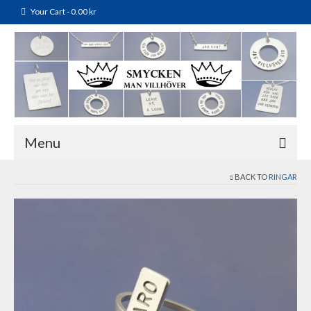
Your Cart
-
0.00
kr
Menu
BACK TO
RINGAR
Webshop
Villkor & Köpinfo
Om oss