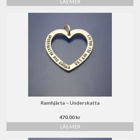
LÄS MER
Ramhjärta – Underskatta
470.00
kr
LÄS MER