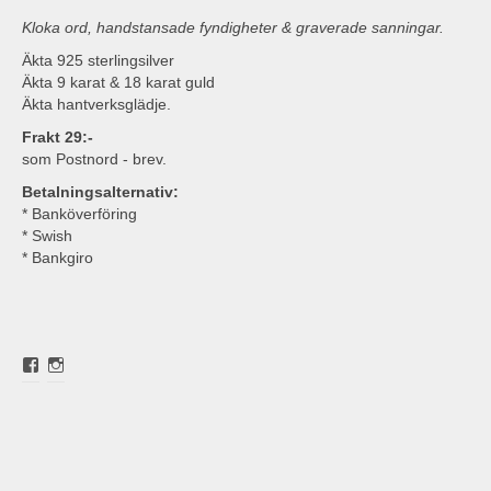
Kloka ord, handstansade fyndigheter & graverade sanningar.
Äkta 925 sterlingsilver
Äkta 9 karat & 18 karat guld
Äkta hantverksglädje.
Frakt 29:-
som Postnord - brev.
Betalningsalternativ:
* Banköverföring
* Swish
* Bankgiro
Visa
Visa
roligasmyckens
roligasmyckens
profil
profil
på
på
Facebook
Instagram