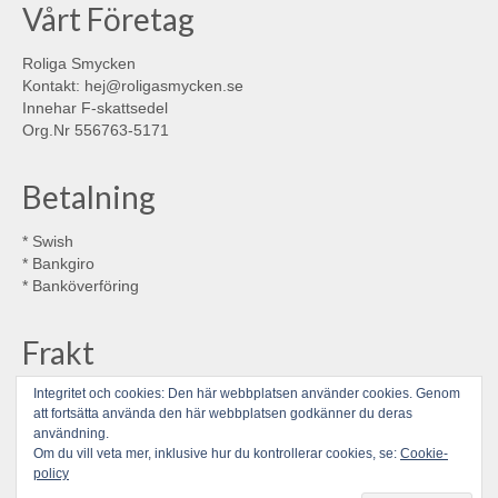
Vårt Företag
Roliga Smycken
Kontakt: hej@roligasmycken.se
Innehar F-skattsedel
Org.Nr 556763-5171
Betalning
* Swish
* Bankgiro
* Banköverföring
Frakt
Integritet och cookies: Den här webbplatsen använder cookies. Genom
* Postnord brev 29:-
att fortsätta använda den här webbplatsen godkänner du deras
* Postnord Spårbar & Försäkrad försändelse 90:-
användning.
Om du vill veta mer, inklusive hur du kontrollerar cookies, se:
Cookie-
policy